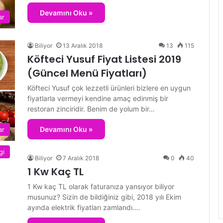
Devamını Oku »
ar
Biliyor
13 Aralık 2018
13
115
Köfteci Yusuf Fiyat Listesi 2019
(Güncel Menü Fiyatları)
Köfteci Yusuf çok lezzetli ürünleri bizlere en uygun
fiyatlarla vermeyi kendine amaç edinmiş bir
restoran zinciridir. Benim de yolum bir…
Devamını Oku »
ar
gi
Biliyor
7 Aralık 2018
0
40
1 Kw Kaç TL
1 Kw kaç TL olarak faturanıza yansıyor biliyor
musunuz? Sizin de bildiğiniz gibi, 2018 yılı Ekim
ayında elektrik fiyatları zamlandı.…