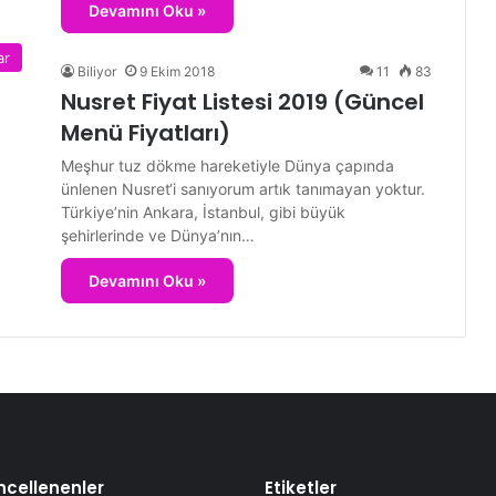
Devamını Oku »
ar
Biliyor
9 Ekim 2018
11
83
Nusret Fiyat Listesi 2019 (Güncel
Menü Fiyatları)
Meşhur tuz dökme hareketiyle Dünya çapında
ünlenen Nusret‘i sanıyorum artık tanımayan yoktur.
Türkiye’nin Ankara, İstanbul, gibi büyük
şehirlerinde ve Dünya’nın…
Devamını Oku »
cellenenler
Etiketler