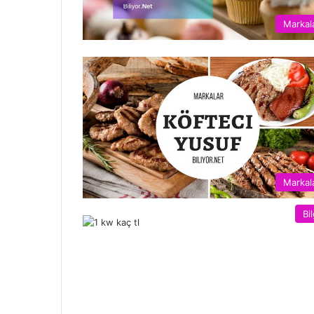
Markal
Markal
Bil