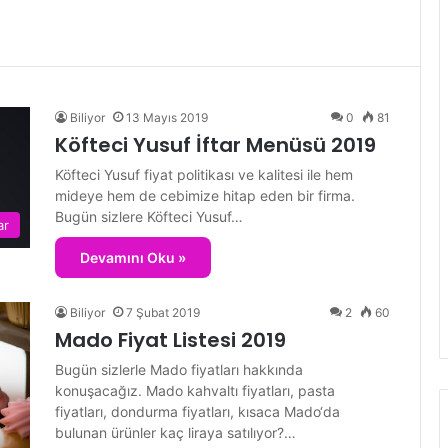
Biliyor
13 Mayıs 2019
0
81
Köfteci Yusuf İftar Menüsü 2019
Köfteci Yusuf fiyat politikası ve kalitesi ile hem
mideye hem de cebimize hitap eden bir firma.
Bugün sizlere Köfteci Yusuf…
ar
Devamını Oku »
Biliyor
7 Şubat 2019
2
60
Mado Fiyat Listesi 2019
Bugün sizlerle Mado fiyatları hakkında
konuşacağız. Mado kahvaltı fiyatları, pasta
fiyatları, dondurma fiyatları, kısaca Mado‘da
bulunan ürünler kaç liraya satılıyor?…