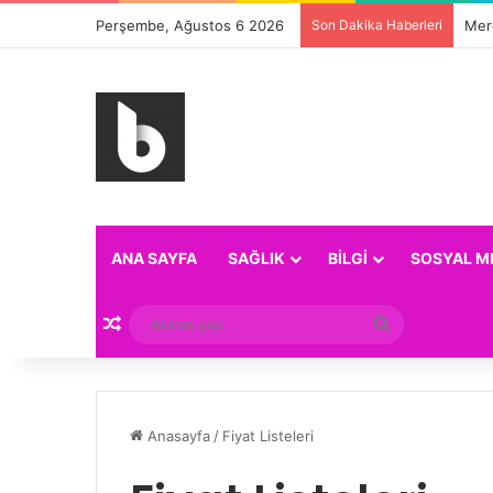
Perşembe, Ağustos 6 2026
Son Dakika Haberleri
Merc
ANA SAYFA
SAĞLIK
BILGI
SOSYAL M
Rastgele Makale
Arama
yap
...
Anasayfa
/
Fiyat Listeleri