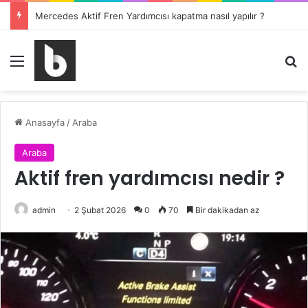
Mercedes Aktif Fren Yardımcısı kapatma nasıl yapılır ?
Menü
Ar
Anasayfa
/
Araba
Araba
Aktif fren yardımcısı nedir ?
admin
2 Şubat 2026
0
70
Bir dakikadan az