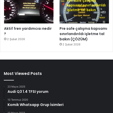
Aktif fren yardımcısı nedir
Pre safe çalışma kapsamı
?
sınırlandırıldı işletme tal
bakın (ÇÖZÜM)
2 Şubat 2026
2 Şubat 2026
Most Viewed Posts
23 Mayıs 2025
Audi Q3 1.4 TFSI yorum
10 Temmuz 2020
Komik Whatsapp Grup İsimleri
10 Mayıs 2023