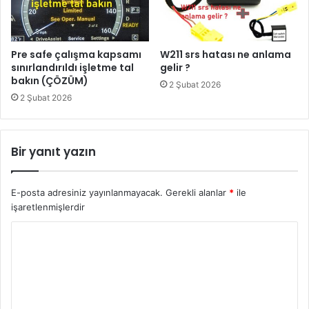
Pre safe çalışma kapsamı
W211 srs hatası ne anlama
sınırlandırıldı işletme tal
gelir ?
bakın (ÇÖZÜM)
2 Şubat 2026
2 Şubat 2026
Bir yanıt yazın
E-posta adresiniz yayınlanmayacak.
Gerekli alanlar
*
ile
işaretlenmişlerdir
Y
o
r
u