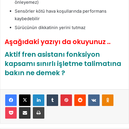
önleyemez)
Sensörler kötü hava koşullarında performans
kaybedebilir
Sürücünün dikkatinin yerini tutmaz
Aşağıdaki yazıyı da okuyunuz ..
Aktif fren asistanı fonksiyon
kapsamı sınırlı işletme talimatına
bakın ne demek ?
Facebook
X
LinkedIn
Tumblr
Pinterest
Reddit
VKontakte
Odnoklas
Pocket
E-Posta ile paylaş
Yazdır