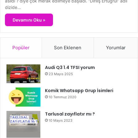
asıldı ? diye çok merak edilmeye başladı. “Diriliş Ertuğrul” adlı
dizide…
Devamını Oku »
Popüler
Son Eklenen
Yorumlar
Audi Q3 1.4 TFSI yorum
23 Mayıs 2025
Komik Whatsapp Grup İsimleri
10 Temmuz 2020
Tarlusal zayıflatır mı ?
10 Mayıs 2023