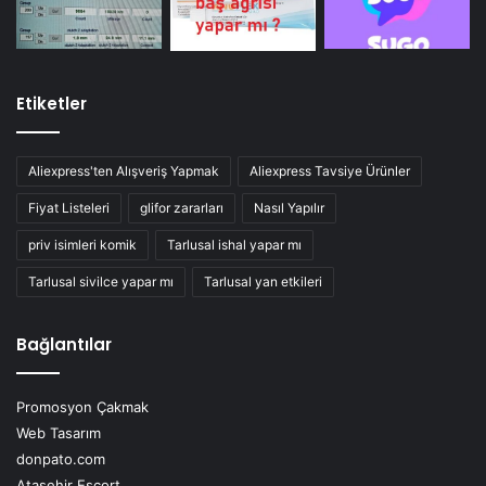
Etiketler
Aliexpress'ten Alışveriş Yapmak
Aliexpress Tavsiye Ürünler
Fiyat Listeleri
glifor zararları
Nasıl Yapılır
priv isimleri komik
Tarlusal ishal yapar mı
Tarlusal sivilce yapar mı
Tarlusal yan etkileri
Bağlantılar
Promosyon Çakmak
Web Tasarım
donpato.com
Ataşehir Escort