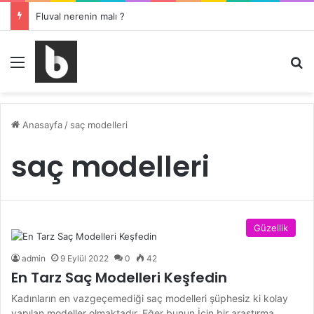
Fluval nerenin malı ?
Menü
Ar
Anasayfa
/
saç modelleri
saç modelleri
Güzellik
admin
9 Eylül 2022
0
42
En Tarz Saç Modelleri Keşfedin
Kadınların en vazgeçemediği saç modelleri şüphesiz ki kolay
yapılan modeller olmaktadır. Eğer bunun İçin bir araştırma