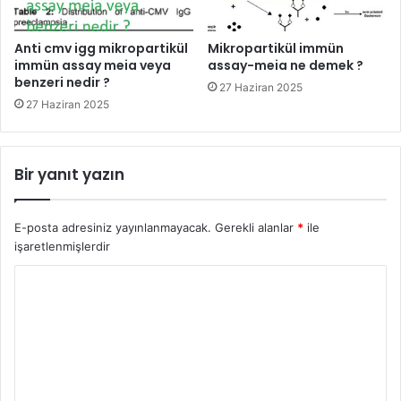
Anti cmv igg mikropartikül
Mikropartikül immün
immün assay meia veya
assay-meia ne demek ?
benzeri nedir ?
27 Haziran 2025
27 Haziran 2025
Bir yanıt yazın
E-posta adresiniz yayınlanmayacak.
Gerekli alanlar
*
ile
işaretlenmişlerdir
Y
o
r
u
m