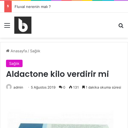
Fluval nerenin malı ?
Menü
Ar
Anasayfa
/
Sağlık
Sağlık
Aldactone kilo verdirir mi
admin
5 Ağustos 2019
0
131
1 dakika okuma süresi