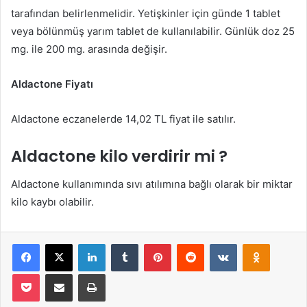
tarafından belirlenmelidir. Yetişkinler için günde 1 tablet
veya bölünmüş yarım tablet de kullanılabilir. Günlük doz 25
mg. ile 200 mg. arasında değişir.
Aldactone Fiyatı
Aldactone eczanelerde 14,02 TL fiyat ile satılır.
Aldactone kilo verdirir mi ?
Aldactone kullanımında sıvı atılımına bağlı olarak bir miktar
kilo kaybı olabilir.
Facebook
X
LinkedIn
Tumblr
Pinterest
Reddit
VKontakte
Odnoklas
Pocket
E-Posta ile paylaş
Yazdır