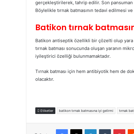
gerçekleştirilerek, tahrip edilir. Son pansuma
Böylelikle tırnak batmasının tedavi edilmesi 
Batikon tırnak batmasına
Batikon antiseptik özellikli bir çözelti olup yar
tırnak batması sonucunda oluşan yaranın mikrop
iyileştirici özelliği bulunmamaktadır.
Tırnak batması için hem antibiyotik hem de doku
olacaktır.
Etiketler
batikon tırnak batmasına iyi gelirmi
tırnak ba
Facebook
X
LinkedIn
Tumblr
Pint