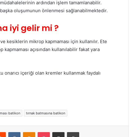
n müdahalelerinin ardından işlem tamamlanabilir.
ve başka oluşumunun önlenmesi sağlanabilmektedir.
 iyi gelir mi ?
a ve kesiklerin mikrop kapmaması için kullanılır. Ete
 kapmaması açısından kullanılabilir fakat yara
 onarıcı içeriği olan kremler kullanmak faydalı
tması batikon
tırnak batmasına batikon
erest
Reddit
VKontakte
Odnoklassniki
Pocket
E-Posta ile paylaş
Yazdır