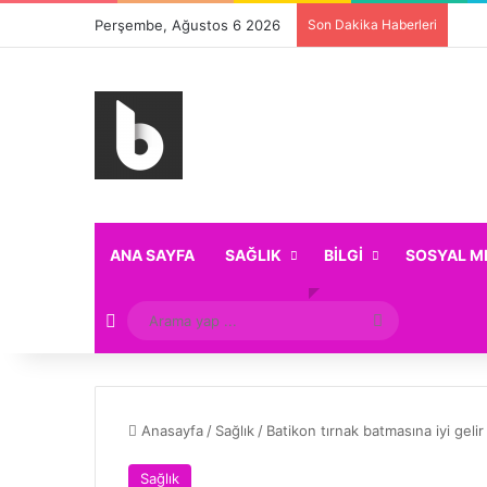
Perşembe, Ağustos 6 2026
Son Dakika Haberleri
ANA SAYFA
SAĞLIK
BILGI
SOSYAL M
Rastgele Makale
Arama
yap
...
Anasayfa
/
Sağlık
/
Batikon tırnak batmasına iyi gelir
Sağlık