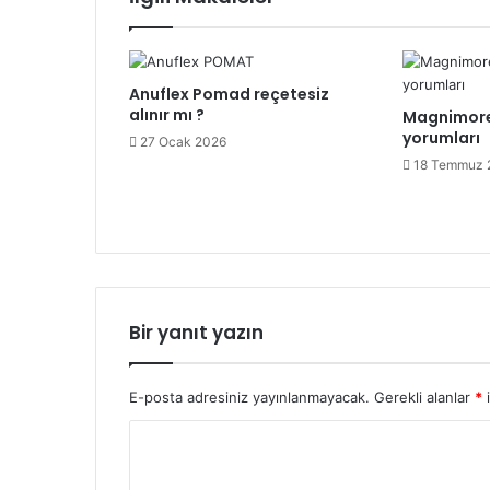
Anuflex Pomad reçetesiz
alınır mı ?
Magnimore
yorumları
27 Ocak 2026
18 Temmuz 
Bir yanıt yazın
E-posta adresiniz yayınlanmayacak.
Gerekli alanlar
*
i
Y
o