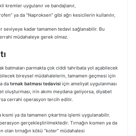
li kremler uygulanır ve bandajlanır,
ofen” ya da “Naproksen” gibi ağrı kesicilerin kullanılır,
bir seviyeye kadar tamamen tedavi sağlanabilir. Bu
 cerrahi müdahaleye gerek olmaz.
tı
 batmaları parmakta çok ciddi tahribata yol açabilecek
labilecek bireysel müdahalelerin, tamamen geçmesi için
da da
tırnak batması tedavisi
için ameliyat uygulanması
et oluşturması, irin akımı meydana geliyorsa, diyabet
rsa cerrahi operasyon tercih edilir.
 kısmi ya da tamamen çıkartma işlemi uygulanabilir.
 operasyon gerçekleştirilmektedir. Tırnağın kısmen ya da
 olan tırnağın kökü “koter” müdahalesi