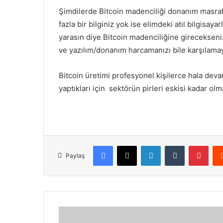
Şimdilerde Bitcoin madenciliği donanım masrafl
fazla bir bilginiz yok ise elimdeki atıl bilgisaya
yarasın diye Bitcoin madenciliğine girecekseniz
ve yazılım/donanım harcamanızı bile karşılamaya
Bitcoin üretimi profesyonel kişilerce hala dev
yaptıkları için sektörün pirleri eskisi kadar ol
Facebook
X
LinkedIn
Tumblr
Pint
Paylaş