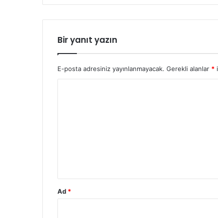
Bir yanıt yazın
E-posta adresiniz yayınlanmayacak.
Gerekli alanlar
*
i
Y
o
r
u
m
*
Ad
*