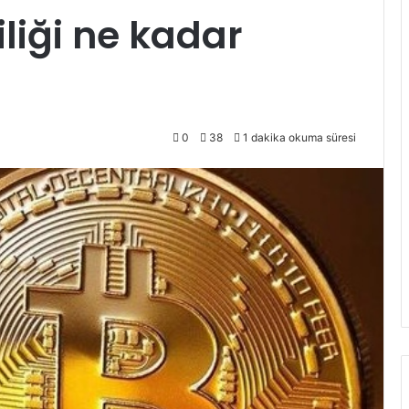
liği ne kadar
0
38
1 dakika okuma süresi