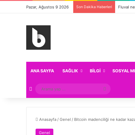
Pazar, Ağustos 9 2026
Son Dakika Haberleri
Fluval ne
ANA SAYFA
SAĞLIK
BILGI
SOSYAL M
Rastgele Makale
Arama
yap
...
Anasayfa
/
Genel
/
Bitcoin madenciliği ne kadar kaza
Genel