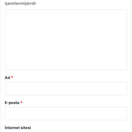
işaretlenmişlerdir
Y
o
r
u
m
*
Ad
*
E-posta
*
İnternet sitesi