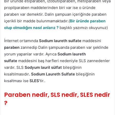
Bir üründe etilparaben, izobutilparaben, metilparaben veya
propilparaben maddelerinden biri var ise o üründe
paraben var demektir. Dalin şampuan içeriğinde paraben
içerikli bir madde bulunmamaktadır.(
Bir üründe paraben
olup olmadığını nasıl anlarız ?
başlıklı yazımızı okuyunuz)
İnternet ortamında
Sodium laureth sulfate
maddesini
paraben
zannedip Dalin şampuanda paraben var şeklinde
yorum yapanlar vardır. Ayrıca
Sodium laureth
sulfate
maddesini baş harfleri nedeniyle SLS zannedenler
vardır. SLS
Sodyum lauril sülfat
bileşiğinin
kısaltılmasıdır
.
Sodium Laureth Sulfate
bileşiğinin
kısaltması ise
SLES’
tir..
Paraben nedir, SLS nedir, SLES nedir
?