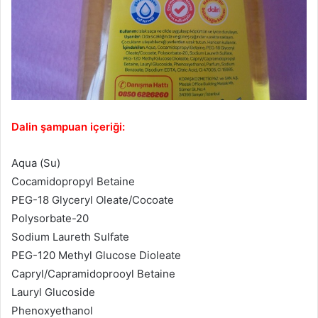
Dalin şampuan içeriği:
Aqua (Su)
Cocamidopropyl Betaine
PEG-18 Glyceryl Oleate/Cocoate
Polysorbate-20
Sodium Laureth Sulfate
PEG-120 Methyl Glucose Dioleate
Capryl/Capramidoprooyl Betaine
Lauryl Glucoside
Phenoxyethanol