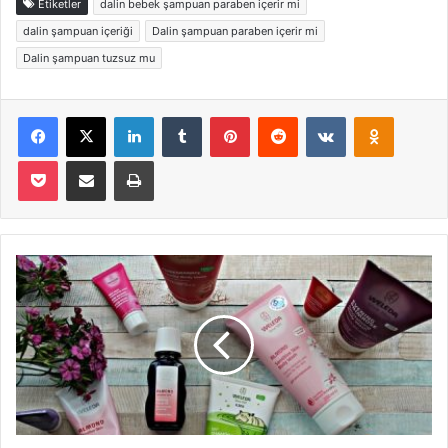
Etiketler
dalin bebek şampuan paraben içerir mi
dalin şampuan içeriği
Dalin şampuan paraben içerir mi
Dalin şampuan tuzsuz mu
Facebook
X
LinkedIn
Tumblr
Pinterest
Reddit
VKontakte
Odnoklas
Pocket
E-Posta ile paylaş
Yazdır