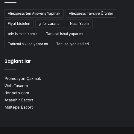
Aliexpress'ten Alışveriş Yapmak
Aliexpress Tavsiye Ürünler
Fiyat Listeleri
glifor zararları
Nasıl Yapılır
priv isimleri komik
Tarlusal ishal yapar mı
Tarlusal sivilce yapar mı
Tarlusal yan etkileri
Bağlantılar
Promosyon Çakmak
Web Tasarım
donpato.com
Ataşehir Escort
Maltepe Escort