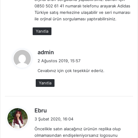
i
0850 502 61 41 numaralı telefonu arayarak Adidas
:
Türkiye satış merkezine ulaşabilir ve seri numarası
ile orjinal ürün sorgulaması yaptırabilirsiniz.
Yanıtla
d
admin
e
2 Ağustos 2019, 15:57
d
Cevabınız için çok teşekkür ederiz.
i
k
Yanıtla
i
:
d
Ebru
e
3 Şubat 2020, 16:04
d
Öncelikle satın alacağınız ürünün replika olup
i
olmamasından endişeleniyorsanız logosunu
k