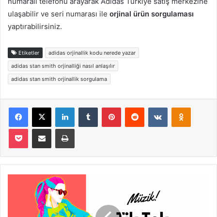
numaralı telefonu arayarak Adidas Türkiye satış merkezine
ulaşabilir ve seri numarası ile
orjinal ürün sorgulaması
yaptırabilirsiniz.
Etiketler
adidas orjinallik kodu nerede yazar
adidas stan smith orjinalliği nasıl anlaşılır
adidas stan smith orjinallik sorgulama
Facebook
X
LinkedIn
Tumblr
Pinterest
Reddit
VKontakte
Odnoklas
Pocket
E-Posta ile paylaş
Yazdır