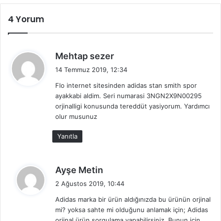
4 Yorum
d
Mehtap sezer
e
14 Temmuz 2019, 12:34
d
Flo internet sitesinden adidas stan smith spor
i
ayakkabi aldim. Seri numarasi 3NGN2X9N00295
k
orjinalligi konusunda tereddüt yasiyorum. Yardımcı
i
olur musunuz
:
Yanıtla
d
Ayşe Metin
e
2 Ağustos 2019, 10:44
d
Adidas marka bir ürün aldığınızda bu ürünün orjinal
i
mi? yoksa sahte mi olduğunu anlamak için; Adidas
k
orjinal ürün sorgulama yapabilirsiniz. Bunun için