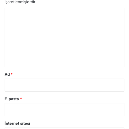
işaretlenmişlerdir
Y
o
r
u
m
*
Ad
*
E-posta
*
İnternet sitesi