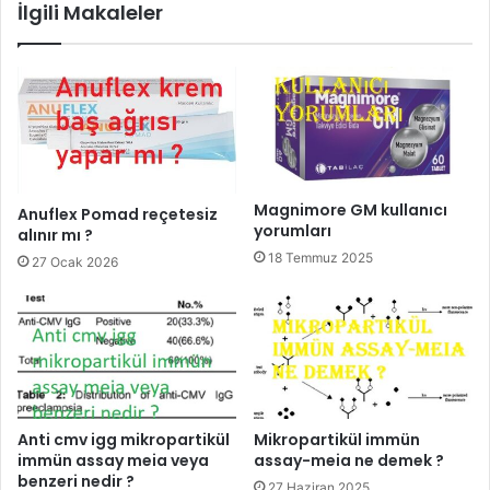
İlgili Makaleler
Magnimore GM kullanıcı
Anuflex Pomad reçetesiz
yorumları
alınır mı ?
18 Temmuz 2025
27 Ocak 2026
Anti cmv igg mikropartikül
Mikropartikül immün
immün assay meia veya
assay-meia ne demek ?
benzeri nedir ?
27 Haziran 2025