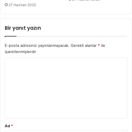
27 Haziran 2025
Bir yanıt yazın
E-posta adresiniz yayınlanmayacak.
Gerekli alanlar
*
ile
işaretlenmişlerdir
Y
o
r
u
m
*
Ad
*