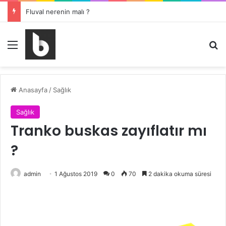
Fluval nerenin malı ?
Menü
Ar
Anasayfa
/
Sağlık
Sağlık
Tranko buskas zayıflatır mı
?
admin
1 Ağustos 2019
0
70
2 dakika okuma süresi