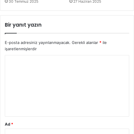
30 Temmuz 2025
27 Haziran 2025
Bir yanıt yazın
E-posta adresiniz yayınlanmayacak.
Gerekli alanlar
*
ile
işaretlenmişlerdir
Y
o
r
u
m
*
Ad
*