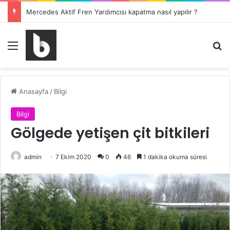
Mercedes Aktif Fren Yardımcısı kapatma nasıl yapılır ?
Menü
Ar
Anasayfa
/
Bilgi
Bilgi
Gölgede yetişen çit bitkileri
admin
7 Ekim 2020
0
46
1 dakika okuma süresi