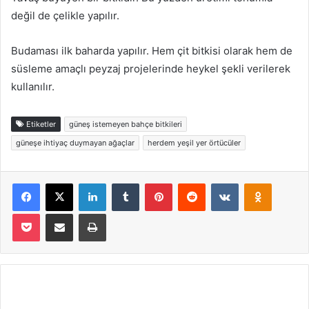
değil de çelikle yapılır.
Budaması ilk baharda yapılır. Hem çit bitkisi olarak hem de
süsleme amaçlı peyzaj projelerinde heykel şekli verilerek
kullanılır.
Etiketler
güneş istemeyen bahçe bitkileri
güneşe ihtiyaç duymayan ağaçlar
herdem yeşil yer örtücüler
Facebook
X
LinkedIn
Tumblr
Pinterest
Reddit
VKontakte
Odnoklas
Pocket
E-Posta ile paylaş
Yazdır