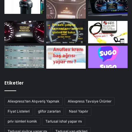
Etiketler
Aliexpress'ten Alışveriş Yapmak
Aliexpress Tavsiye Ürünler
Fiyat Listeleri
glifor zararları
Nasıl Yapılır
priv isimleri komik
Tarlusal ishal yapar mı
Tarlusal sivilce yapar mı
Tarlusal yan etkileri