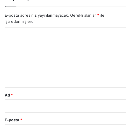
E-posta adresiniz yayınlanmayacak.
Gerekli alanlar
*
ile
işaretlenmişlerdir
Y
o
r
u
m
*
Ad
*
E-posta
*