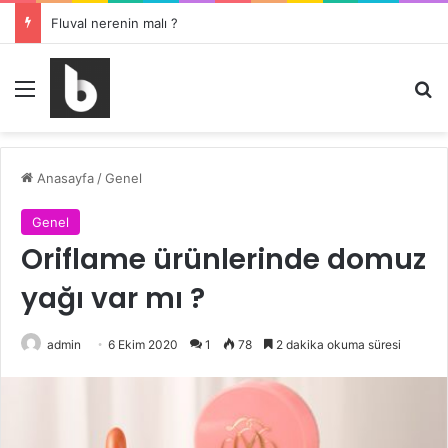
Fluval nerenin malı ?
Menü
Ar
Anasayfa
/
Genel
Genel
Oriflame ürünlerinde domuz
yağı var mı ?
admin
6 Ekim 2020
1
78
2 dakika okuma süresi