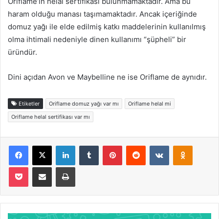
Oriflame’in helal sertifikası bulunmamaktadır. Ama bu
haram olduğu manası taşımamaktadır. Ancak içeriğinde
domuz yağı ile elde edilmiş katkı maddelerinin kullanılmış
olma ihtimali nedeniyle dinen kullanımı “şüpheli” bir
üründür.
Dini açıdan Avon ve Maybelline ne ise Oriflame de aynıdır.
Etiketler
Oriflame domuz yağı var mı
Oriflame helal mi
Oriflame helal sertifikası var mı
Facebook
X
LinkedIn
Tumblr
Pinterest
Reddit
VKontakte
Odnoklas
Pocket
E-Posta ile paylaş
Yazdır