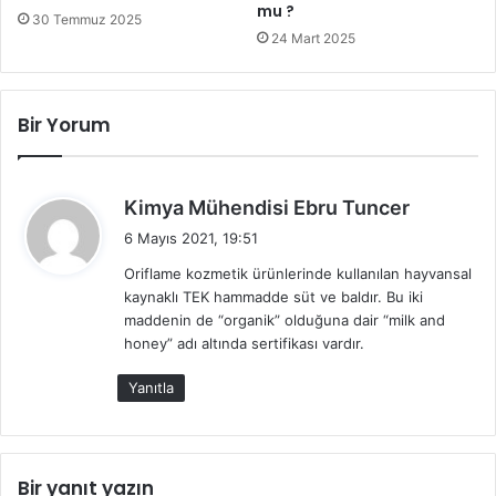
mu ?
30 Temmuz 2025
24 Mart 2025
Bir Yorum
d
Kimya Mühendisi Ebru Tuncer
e
6 Mayıs 2021, 19:51
d
Oriflame kozmetik ürünlerinde kullanılan hayvansal
i
kaynaklı TEK hammadde süt ve baldır. Bu iki
k
maddenin de “organik” olduğuna dair “milk and
i
honey” adı altında sertifikası vardır.
:
Yanıtla
Bir yanıt yazın