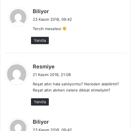
d
Biliyor
e
23 Kasım 2018, 09:42
d
Tercih meselesi
i
k
Yanıtla
i
:
d
Resmiye
e
21 Kasım 2018, 21:08
d
Reşat altın hala satılıyormu? Nereden alabilirim?
i
Reşat altın alırken nelere dikkat etmeliyim?
k
i
Yanıtla
:
d
Biliyor
e
23 Kasım 2018, 09:42