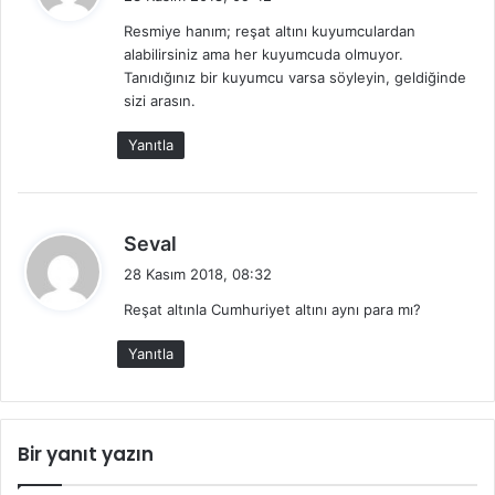
d
Resmiye hanım; reşat altını kuyumculardan
i
alabilirsiniz ama her kuyumcuda olmuyor.
k
Tanıdığınız bir kuyumcu varsa söyleyin, geldiğinde
i
sizi arasın.
:
Yanıtla
d
Seval
e
28 Kasım 2018, 08:32
d
Reşat altınla Cumhuriyet altını aynı para mı?
i
k
Yanıtla
i
:
Bir yanıt yazın