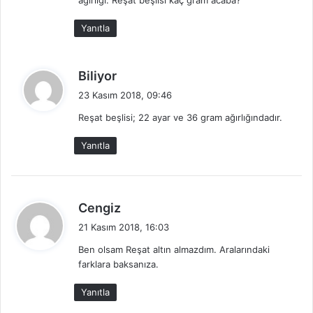
ağırlığı. Reşat beşlisi kaç gram acaba?
Yanıtla
d
Biliyor
e
23 Kasım 2018, 09:46
d
Reşat beşlisi; 22 ayar ve 36 gram ağırlığındadır.
i
k
Yanıtla
i
:
d
Cengiz
e
21 Kasım 2018, 16:03
d
Ben olsam Reşat altın almazdım. Aralarındaki
i
farklara baksanıza.
k
i
Yanıtla
: