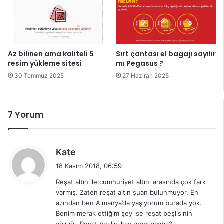
Az bilinen ama kaliteli 5
Sırt çantası el bagajı sayılır
resim yükleme sitesi
mı Pegasus ?
30 Temmuz 2025
27 Haziran 2025
7 Yorum
d
Kate
e
18 Kasım 2018, 06:59
d
Reşat altın ile cumhuriyet altını arasında çok fark
i
varmış. Zaten reşat altın şuan bulunmuyor. En
k
azından ben Almanya’da yaşıyorum burada yok.
i
Benim merak ettiğim şey ise reşat beşlisinin
: