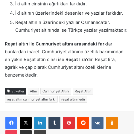
İki altın cinsinin ağırlıkları farklıdır.
İki altının üzerlerindeki desenler ve yazılar farklıdır.
Reşat altının üzerindeki yazılar Osmanlıca’dır.
Cumhuriyet altınında ise Türkçe yazılar yazılmaktadır.
Reşat altın ile Cumhuriyet altını arasındaki fark
lar
bunlardan ibaret. Cumhuriyet altınına özellik bakımından
en yakın Reşat altın cinsi ise
Reşat lira
‘dır. Reşat lira,
ağırlık ve çap olarak Cumhuriyet altını özelliklerine
benzemektedir.
Etiketler
Altın
Cumhuriyet Altını
Reşat Altın
reşat altın cumhuriyet altın farkı
reşat altın nedir
Facebook
X
LinkedIn
Tumblr
Pinterest
Reddit
VKontakte
Odnoklas
Pocket
E-Posta ile paylaş
Yazdır