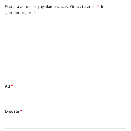
E-posta adresiniz yayınlanmayacak.
Gerekli alanlar
*
ile
işaretlenmişlerdir
Y
o
r
u
m
*
Ad
*
E-posta
*