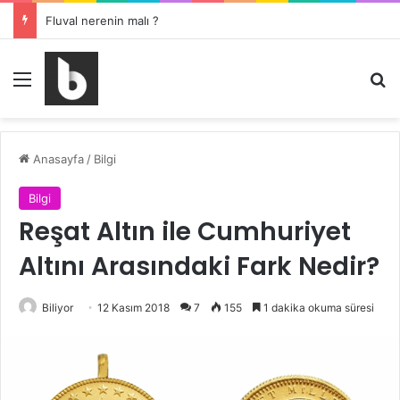
Mercedes Aktif Fren Yardımcısı kapatma nasıl yapılır ?
Menü
Ar
Anasayfa
/
Bilgi
Bilgi
Reşat Altın ile Cumhuriyet
Altını Arasındaki Fark Nedir?
Biliyor
12 Kasım 2018
7
155
1 dakika okuma süresi