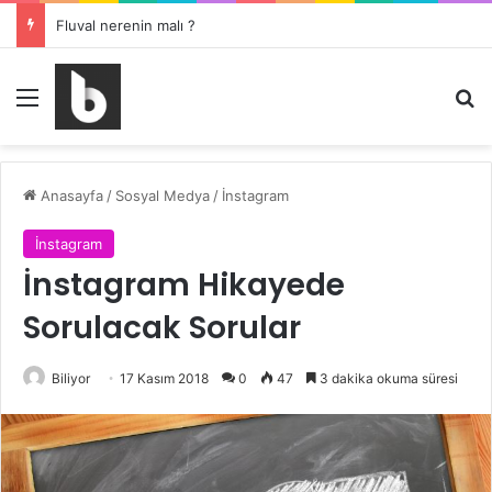
Mercedes Aktif Fren Yardımcısı kapatma nasıl yapılır ?
Menü
Ar
Anasayfa
/
Sosyal Medya
/
İnstagram
İnstagram
İnstagram Hikayede
Sorulacak Sorular
Biliyor
17 Kasım 2018
0
47
3 dakika okuma süresi