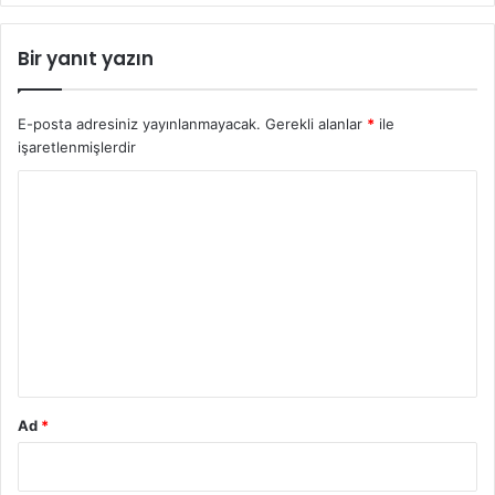
Bir yanıt yazın
E-posta adresiniz yayınlanmayacak.
Gerekli alanlar
*
ile
işaretlenmişlerdir
Y
o
r
u
m
*
Ad
*