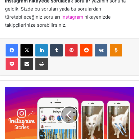
İnstagram hikayede sorulacak sorular
yazımın sonuna
geldik. Sizde bu soruları yada bu sorulardan
türetebileceğiniz soruları
instagram
hikayenizde
takipçilerinize sorabilirsiniz.
Facebook
X
LinkedIn
Tumblr
Pinterest
Reddit
VKontakte
Odnoklas
Pocket
E-Posta ile paylaş
Yazdır