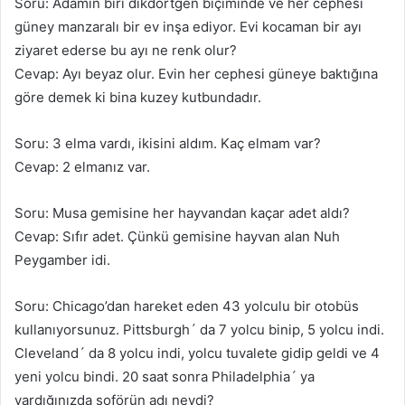
Soru: Adamın biri dikdörtgen biçiminde ve her cephesi
güney manzaralı bir ev inşa ediyor. Evi kocaman bir ayı
ziyaret ederse bu ayı ne renk olur?
Cevap: Ayı beyaz olur. Evin her cephesi güneye baktığına
göre demek ki bina kuzey kutbundadır.
Soru: 3 elma vardı, ikisini aldım. Kaç elmam var?
Cevap: 2 elmanız var.
Soru: Musa gemisine her hayvandan kaçar adet aldı?
Cevap: Sıfır adet. Çünkü gemisine hayvan alan Nuh
Peygamber idi.
Soru: Chicago’dan hareket eden 43 yolculu bir otobüs
kullanıyorsunuz. Pittsburgh´ da 7 yolcu binip, 5 yolcu indi.
Cleveland´ da 8 yolcu indi, yolcu tuvalete gidip geldi ve 4
yeni yolcu bindi. 20 saat sonra Philadelphia´ ya
vardığınızda şoförün adı neydi?